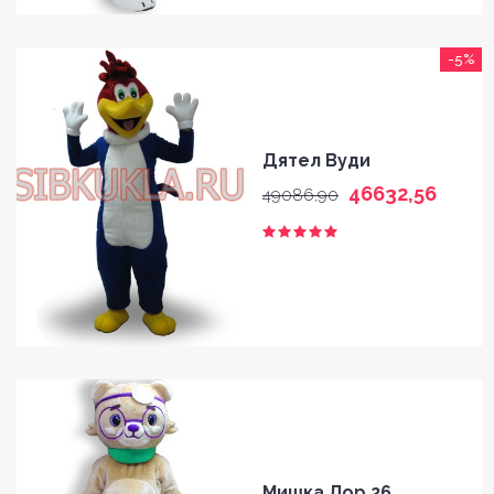
-5%
Дятел Вуди
46632,56
49086,90
Мишка Лор 26