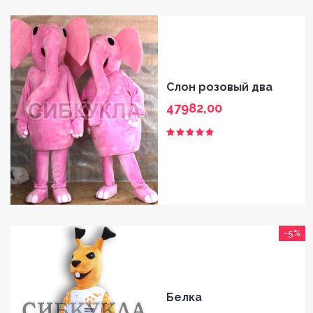
BLOG
SHOP
FAQ
Слон розовый два
47982,00
CONTACT
-5%
Белка