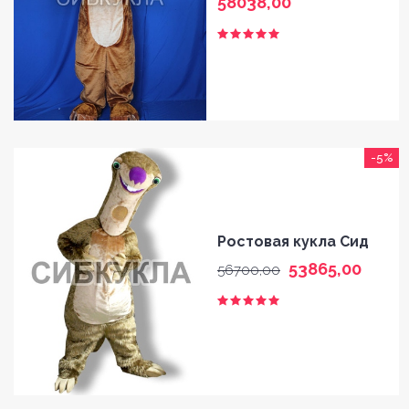
58038,00
-5%
Ростовая кукла Сид
53865,00
56700,00