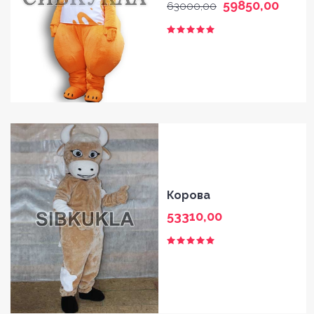
59850,00
63000,00
Корова
53310,00