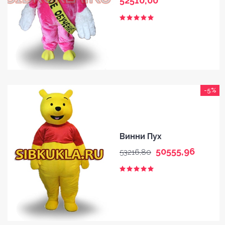
52510,00
-5%
Винни Пух
50555,96
53216,80
HOME
GALLERY