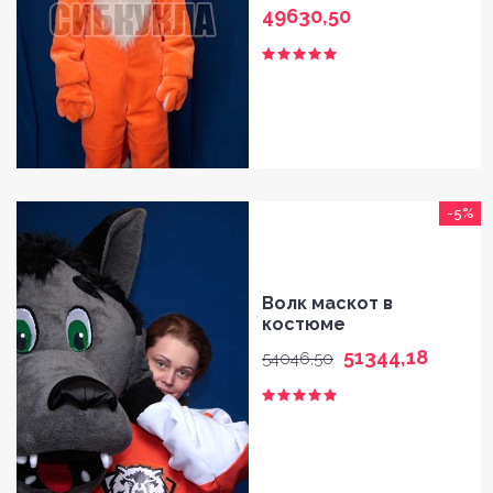
49630,50
-5%
Волк маскот в
костюме
51344,18
54046,50