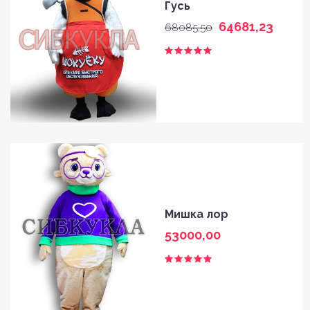
Гусь
64681,23
68085,50
Мишка лор
53000,00