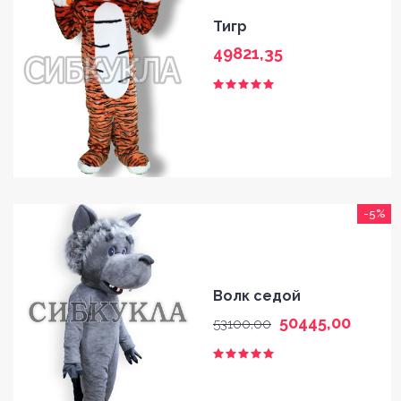
Тигр
49821,35
-5%
Волк седой
50445,00
53100,00