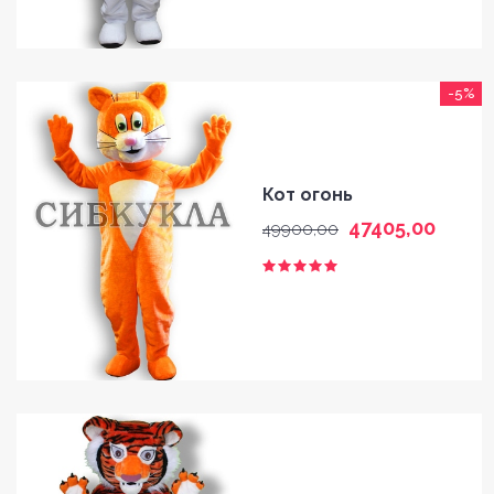
-5%
HOME
Кот огонь
GALLERY
47405,00
49900,00
BLOG
SHOP
FAQ
CONTACT