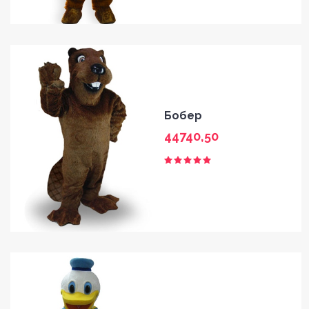
HOME
Бобер
GALLERY
44740,50
BLOG
SHOP
FAQ
CONTACT