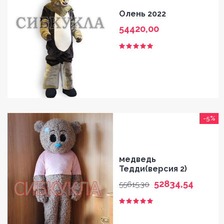
Олень 2022
54420,00
-5%
медведь
Тедди(версия 2)
52834,54
55615,30