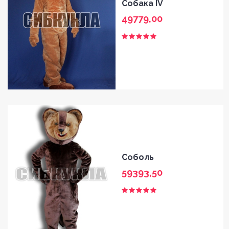
Собака IV
49779,00
Соболь
59393,50