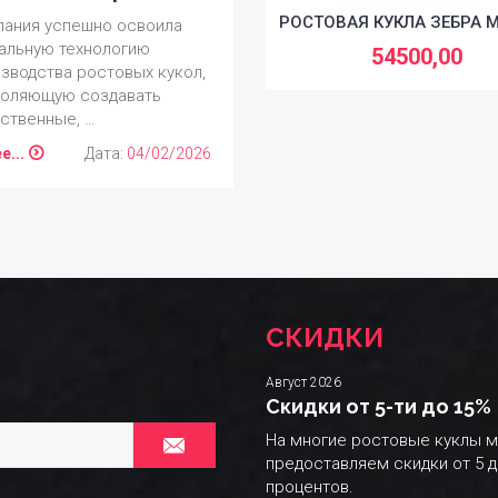
ростовой куклы (маскота)
РОСТОВАЯ КУКЛА ЗЕБРА 
ания успешно освоила
Создание уникального
альную технологию
54500,00
персонажа становится
зводства ростовых кукол,
важнейшим этапом …
воляющую создавать
ственные, …
далее...
Дата:
15/09
е...
Дата:
04/02/2026
СКИДКИ
Август 2026
Скидки от 5-ти до 15%
На многие ростовые куклы 
предоставляем скидки от 5 д
процентов.