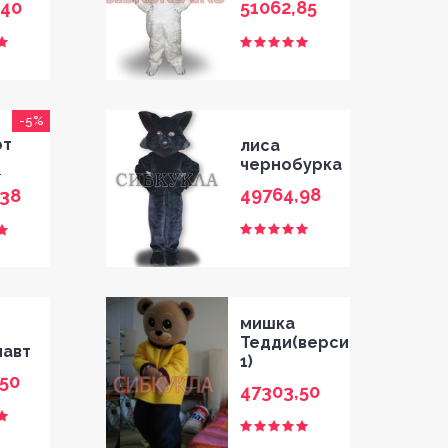
,40
51062,85
-5%
от
лиса
чернобурка
0
49764,98
,38
мишка
Тедди(версия
навт
1)
50
47303,50