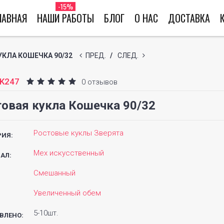
-15%
ЛАВНАЯ
НАШИ РАБОТЫ
БЛОГ
О НАС
ДОСТАВКА
КЛА КОШЕЧКА 90/32
ПРЕД.
/
СЛЕД.
K247
0 отзывов
овая кукла Кошечка 90/32
Ростовые куклы Зверята
РИЯ:
Мех искусственный
АЛ:
Смешанный
Увеличенный обем
5-10шт.
ВЛЕНО: