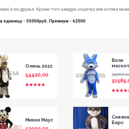
ум) и ее друзья. Кроме того каждую кошечку или котика можн
а единицу - 55000руб. Премиум - 62000
Волк
маско
Олень 2022
54420,00
54300,0
51585,
Снежн
Микки Маус
Барс
52000,00