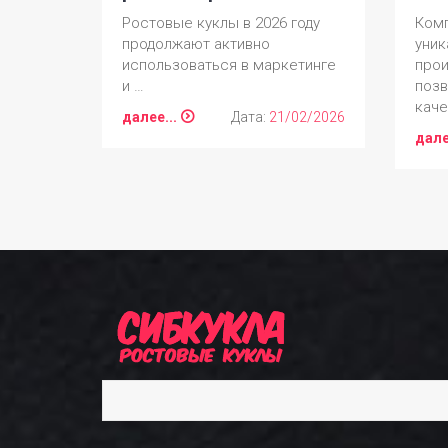
Ростовые куклы в 2026 году
Комп
продолжают активно
уник
использоваться в маркетинге
прои
и …
поз
каче
далее...
Дата:
21/02/2026
дале