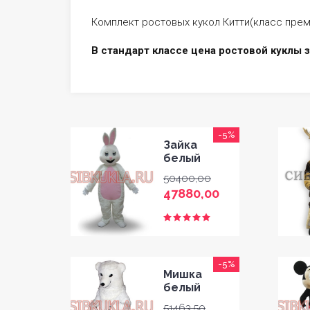
Комплект ростовых кукол Китти(класс преми
В стандарт классе цена ростовой куклы з
-5%
Зайка
белый
50400,00
47880,00
-5%
Мишка
белый
51463,50