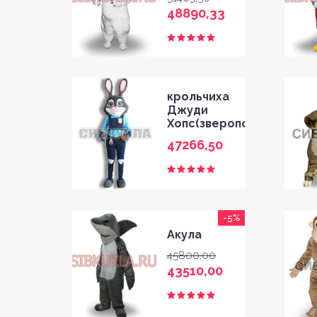
48890,33
крольчиха
Джуди
Хопс(зверополис)
HOME
47266,50
GALLERY
BLOG
-5%
Акула
SHOP
45800,00
43510,00
FAQ
CONTACT