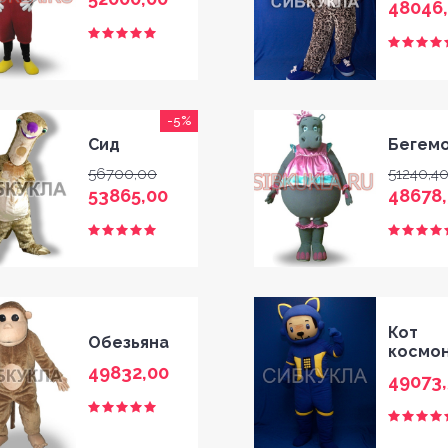
48046
-5%
Сид
Бегем
56700,00
51240,4
53865,00
48678
Кот
Обезьяна
космо
49832,00
49073,