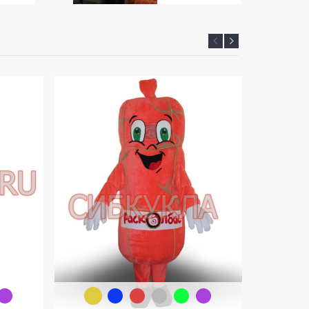
вая
Ростовые куклы от
а —
компании Сибкукла
та
Ростовые куклы от компании
Сибкукла Компания «Сибкукла»