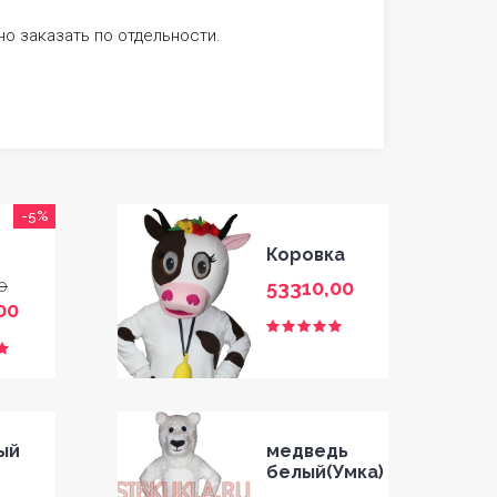
о заказать по отдельности.
-5%
т
Коровка
0
53310,00
00
ый
медведь
белый(Умка)