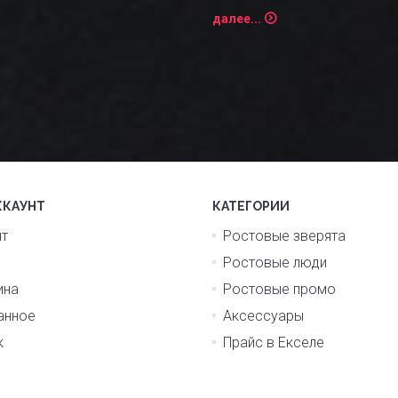
далее...
ККАУНТ
КАТЕГОРИИ
нт
Ростовые зверята
Ростовые люди
ина
Ростовые промо
анное
Аксессуары
к
Прайс в Екселе