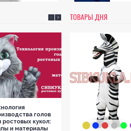
ТОВАРЫ ДНЯ
хнология
Фирменная росто
оизводства голов
кукла для бизнес
 ростовых кукол:
разработка маско
апы и материалы
Разработка фирменной