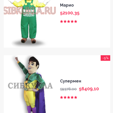
Марио
52100,35
-5%
Супермен
56409,10
59378,00