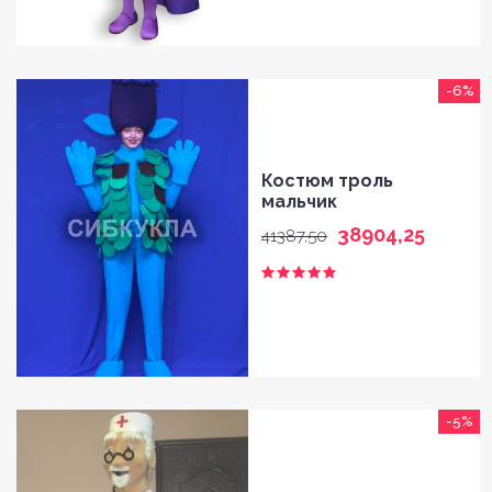
-6%
Костюм троль
мальчик
38904,25
41387,50
-5%