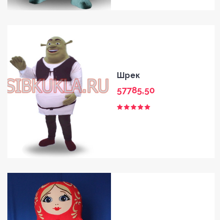
Шрек
57785,50