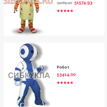
51574,93
54289,40
Робот
53414,00