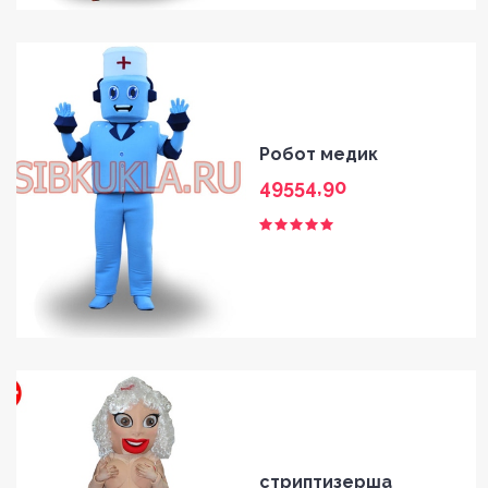
HOME
GALLERY
Робот медик
BLOG
49554,90
SHOP
FAQ
CONTACT
стриптизерша