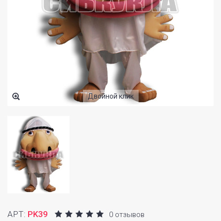
Двойной клик
АРТ:
PK39
0 отзывов