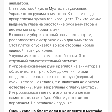
аниматора.
Глаза ростовой куклы Мустафа выдвижные.
Управляются руками аниматора. К глазам сзади
прикреплены рукава тельного цвета. Так что можно
выдвинуть глаза на расстояние руки аниматора и
весело манипулировать ими.
В головном уборе, который называется ихрам,
располагается смотровое окно для аниматора.
Этот платок спускается во все стороны, кроме
лицевой части, до колен.
У куклы имеются в комплекте брючки. Это
отдельный самостоятельный элемент.
Импровизированные руки крепятся на аниматора в
области колен. При любом движении ногами
создается впечатление того что руки(ладошки)
очень весело шевелятся, т.к. движения не совсем
естественны. Руки закреплены к платку мустафы.
Импровизированные ноги это ни что иное как
самостоятельная обувь. Объем достигается
поролоном. На резиновой подошве.
Очень хорошо будет если в комплекте к мустафе