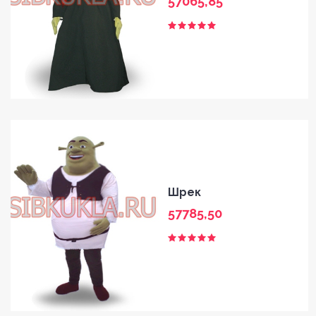
57065,85
Шрек
57785,50