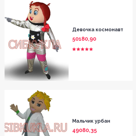
HOME
GALLERY
Девочка космонавт
50180,90
BLOG
SHOP
FAQ
CONTACT
Мальчик урбан
49080,35