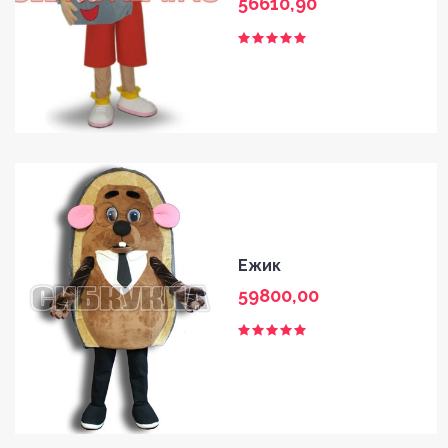
56610,90
Ежик
59800,00