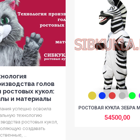
хнология
Фирменная росто
оизводства голов
кукла для бизнес
 ростовых кукол:
разработка маско
апы и материалы
Разработка фирменной
ростовой куклы (маскота)
РОСТОВАЯ КУКЛА ЗЕБРА 
ания успешно освоила
Создание уникального
альную технологию
54500,00
персонажа становится
зводства ростовых кукол,
важнейшим этапом …
воляющую создавать
ственные, …
далее...
Дата:
15/09