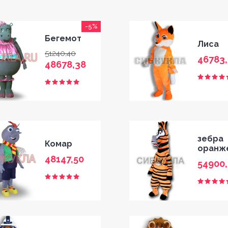
-5%
Бегемот
Лиса
51240,40
46783,
48678,38
зебра
Комар
оранж
48147,50
54900