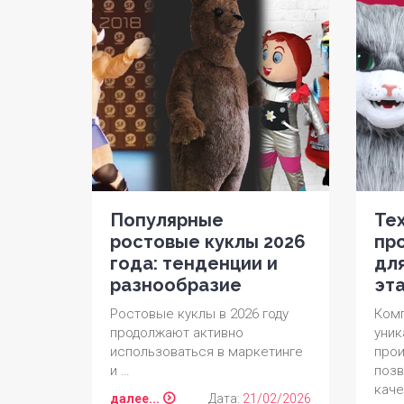
Популярные
Те
ростовые куклы 2026
пр
года: тенденции и
для
разнообразие
эт
Ростовые куклы в 2026 году
Комп
продолжают активно
уник
использоваться в маркетинге
прои
и …
поз
каче
далее...
Дата:
21/02/2026