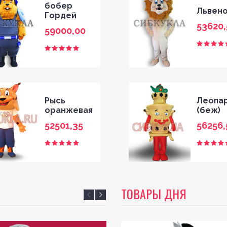
бобер
Львен
Гордей
53620,
59000,00
Рысь
Леопа
оранжевая
(беж)
52501,35
56256,
ТОВАРЫ ДНЯ