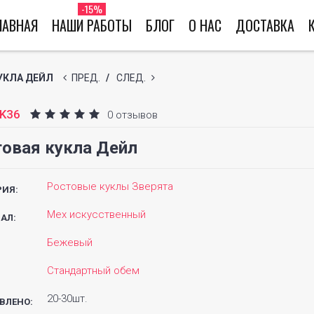
-15%
ЛАВНАЯ
НАШИ РАБОТЫ
БЛОГ
О НАС
ДОСТАВКА
УКЛА ДЕЙЛ
ПРЕД.
/
СЛЕД.
K36
0 отзывов
овая кукла Дейл
Ростовые куклы Зверята
РИЯ:
Мех искусственный
АЛ:
Бежевый
Стандартный обем
20-30шт.
ВЛЕНО: