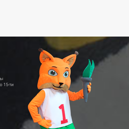
мы
о 15-ти