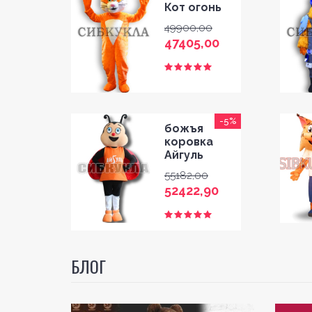
BLOG
Кот огонь
49900,00
SHOP
47405,00
FAQ
CONTACT
-5%
божъя
коровка
Айгуль
55182,00
52422,90
БЛОГ