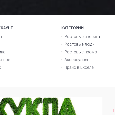
ККАУНТ
КАТЕГОРИИ
нт
Ростовые зверята
Ростовые люди
ина
Ростовые промо
анное
Аксессуары
к
Прайс в Екселе
П