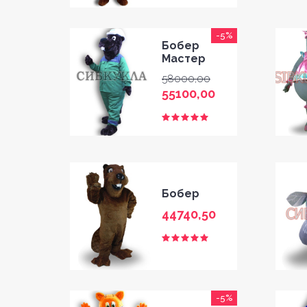
-5%
Бобер
Мастер
58000,00
55100,00
Бобер
44740,50
HOME
GALLERY
-5%