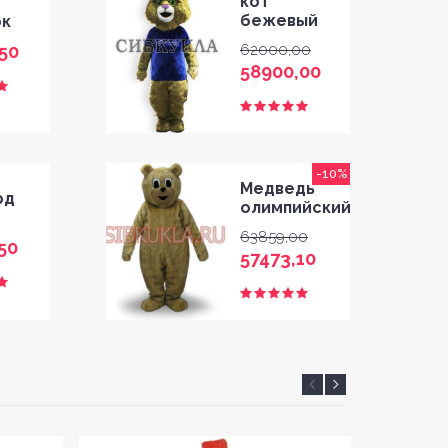
кот
бежевый
ок
50
62000,00
58900,00
-10%
Медведь
рд
олимпийский
63859,00
50
57473,10