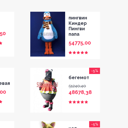
пингвин
Киндер
Пингви
50
папа
54775,00
-5%
бегемот
евая
51240,40
,00
48678,38
-5%