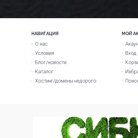
НАВИГАЦИЯ
МОЙ А
О нас
Акау
Условия
Вход
Блог/новости
Корз
Каталог
Избр
Хостинг/домены недорого
Поис