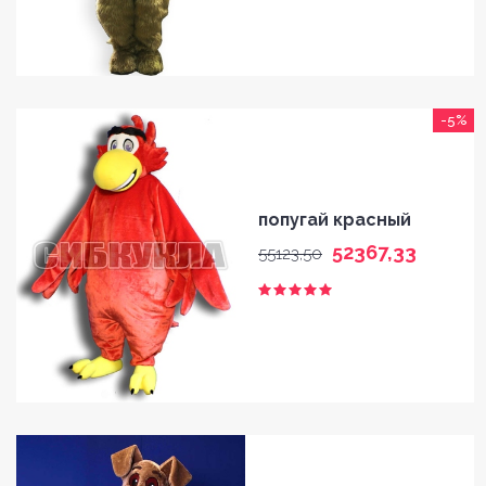
-5%
попугай красный
52367,33
55123,50