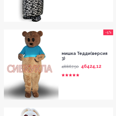
-5%
HOME
мишка Тедди(версия
GALLERY
3)
46424,12
48867,50
BLOG
SHOP
FAQ
CONTACT