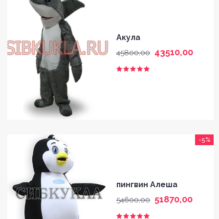
Акула
43510,00
45800,00
-5%
пингвин Алеша
51870,00
54600,00