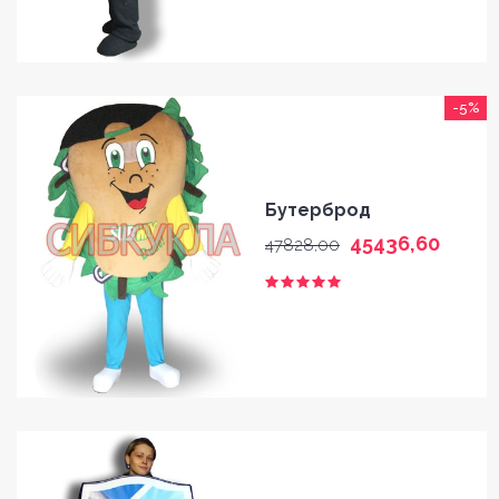
-5%
HOME
Бутерброд
GALLERY
45436,60
47828,00
BLOG
SHOP
FAQ
CONTACT