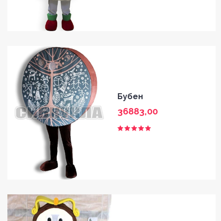
Бубен
36883,00