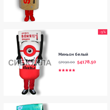
-5%
Миньон белый
54178,50
57030,00