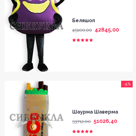
HOME
GALLERY
Беляшоп
42845,00
45100,00
BLOG
SHOP
FAQ
CONTACT
-5%
Шаурма Шаверма
51026,40
53712,00