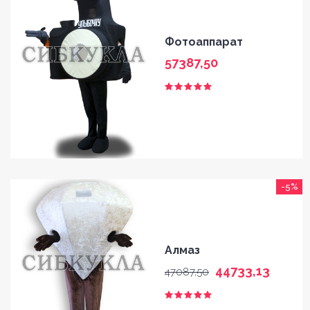
Фотоаппарат
57387,50
-5%
Алмаз
44733,13
47087,50