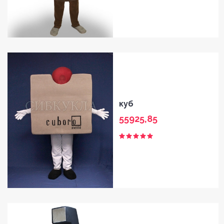
куб
55925,85