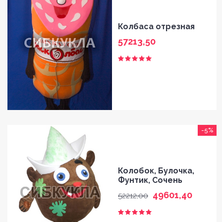
Колбаса отрезная
57213,50
-5%
Колобок, Булочка,
Фунтик, Сочень
49601,40
52212,00