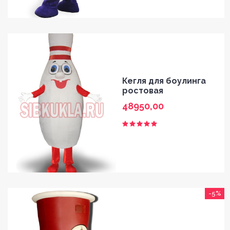
HOME
Кегля для боулинга
ростовая
GALLERY
48950,00
BLOG
SHOP
FAQ
-5%
CONTACT