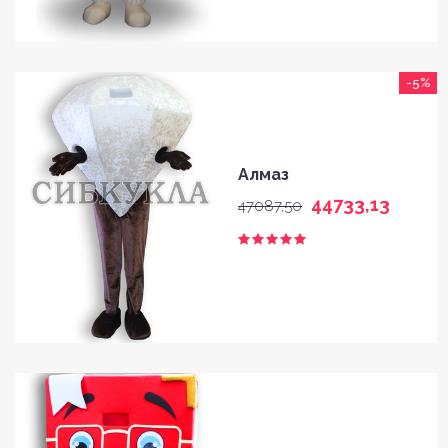
-5%
Алмаз
44733,13
47087,50