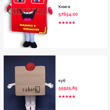
Книга
57654,00
куб
55925,85